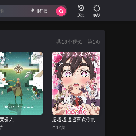
排行榜
换肤
共
18
个视频 · 第1页
度侵入
超超超超超喜欢你的100个女朋友第二季
结
全12集