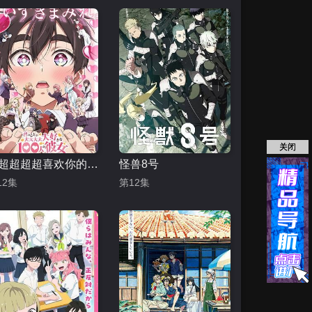
关闭
超超超超超喜欢你的100个女朋友 第二季
怪兽8号
12集
第12集