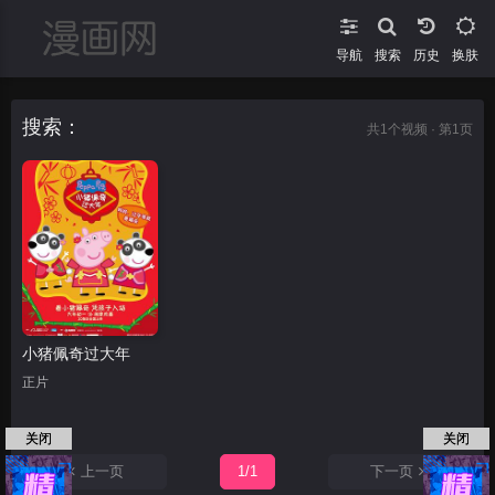
导航
搜索
换肤
搜索：
共
1
个视频 · 第1页
小猪佩奇过大年
正片
关闭
关闭
上一页
1/1
下一页