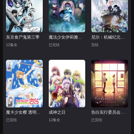
东京食尸鬼第三季
魔法少女伊莉雅：雪下的誓言
尼尔：机械纪元动画版
12集全
已完结
完结
魔卡少女樱 透明牌篇
成神之日
告白实行委员会：从很久以前就喜欢你了
已完结
12集全
已完结