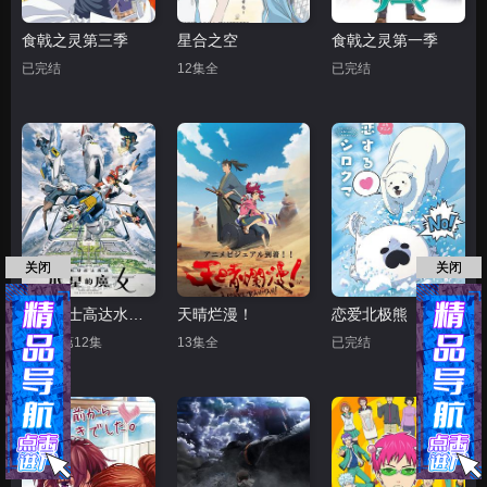
食戟之灵第三季
星合之空
食戟之灵第一季
已完结
12集全
已完结
关闭
关闭
机动战士高达水星的魔女
天晴烂漫！
恋爱北极熊
更新至第12集
13集全
已完结