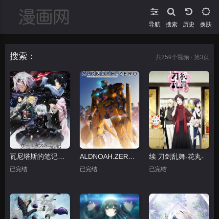
导航
搜索
换肤
搜索：
共
259
个视频 · 第3页
瓦尼塔斯的笔记第二季
ALDNOAH.ZERO第一季
续 刀剑乱舞-花丸-
已完结
已完结
已完结