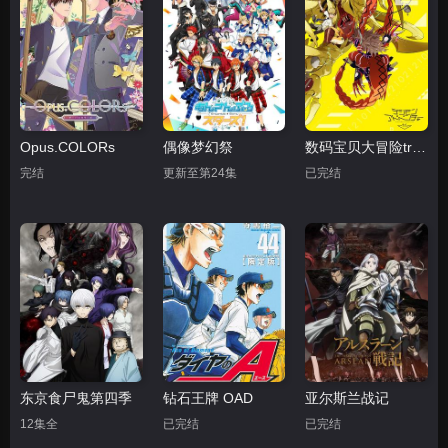
Opus.COLORs
偶像梦幻祭
数码宝贝大冒险tri. 第3章：告白
完结
更新至第24集
已完结
东京食尸鬼第四季
钻石王牌 OAD
亚尔斯兰战记
12集全
已完结
已完结