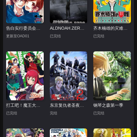
告白实行委员会：告白预演
ALDNOAH.ZERO第二季
齐木楠雄的灾难第一季
更新至OAD01
已完结
已完结
打工吧！魔王大人第一季
东京复仇者圣夜决战篇
钢琴之森第一季
已完结
完结
已完结