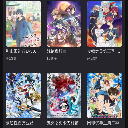
和山田进行LV999的恋爱
战刻夜想曲
食戟之灵第三季 远月列车篇
全13集
12集全
已完结
叛逆性百万亚瑟王第一季
鬼灭之刃锻刀村篇
网球优等生第二季