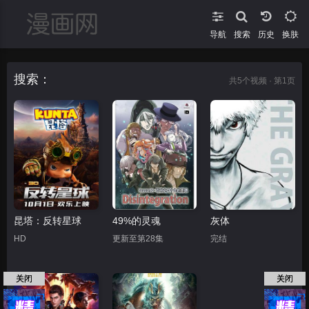
导航
搜索
换肤
搜索：
共
5
个视频 · 第1页
昆塔：反转星球
49%的灵魂
灰体
HD
更新至第28集
完结
关闭
关闭