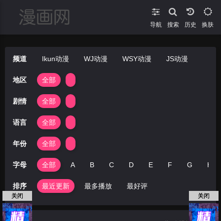
导航
搜索
换肤
频道
Ikun动漫
WJ动漫
WSY动漫
JS动漫
地区
全部
剧情
全部
语言
全部
年份
全部
字母
全部
A
B
C
D
E
F
G
H
排序
最近更新
最多播放
最好评
关闭
关闭