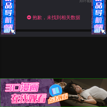
共
0
个视频 · 第1页
抱歉，未找到相关数据