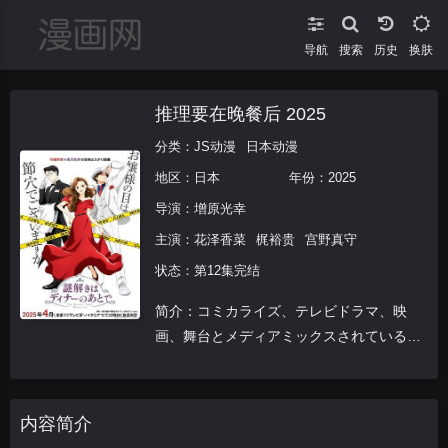
导航
搜索
换肤
推理要在晚餐后 2025
分类：
JS动漫
日本动漫
地区：
日本
年份：
2025
导演：
增原光幸
主演：
花泽香菜
梶裕贵
宫野真守
状态：第12集完结
简介：コミカライズ、テレビドラマ、映
画、舞台とメディアミックスされている東
川篤哉の同名人気小説が、満を持してテレ
ビアニメ化！
内容简介