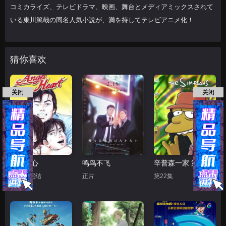
コミカライズ、テレビドラマ、映画、舞台とメディアミックスされて
いる東川篤哉の同名人気小説が、満を持してテレビアニメ化！
猜你喜欢
关闭
关闭
天使之心
鸣鸟不飞
辛普森一家 第十五季
第50集完结
正片
第22集