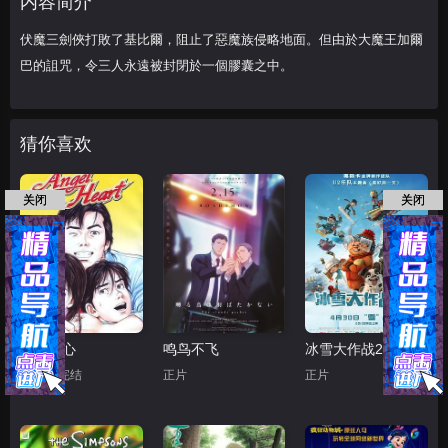
内容简介
伏魔三劍俠打敗了基比爾，阻止了惡魔族侵略地面。但由於大魔王加爾
巴的詛咒，令三人永遠被封閉於一個膠囊之中。
猜你喜欢
关闭
关闭
天使之心
鸣鸟不飞
冰雪大作战2（原声版）
第50集完结
正片
正片