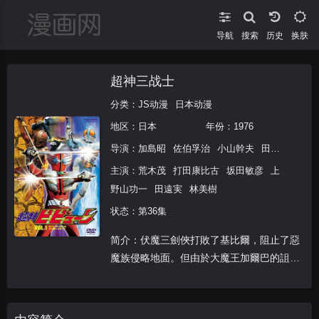
导航
搜索
换肤
超神三战士
分类：
JS动漫
日本动漫
地区：
日本
年份：
1976
导演：
加島昭
佐伯孚治
小山幹夫
田口勝彦
平
主演：
荒木茂
打田康比古
坂田敏彦
上
野山功一
田遠実
林美樹
状态：第36集
简介：伏魔三劍俠打敗了基比爾，阻止了惡
魔族侵略地面。但由於大魔王加爾巴的詛
咒，令三人永遠被封閉於一個膠囊之中。