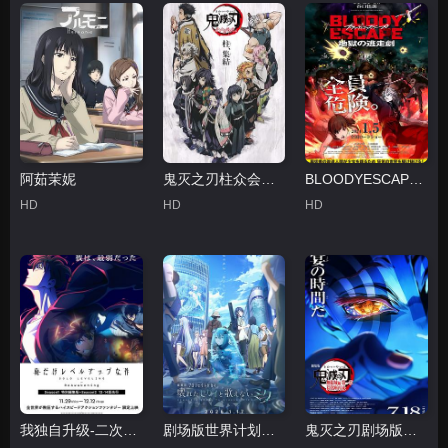
阿茹茉妮
鬼灭之刃柱众会议·蝶屋敷篇
BLOODYESCAPE-地狱的逃生作战-
HD
HD
HD
我独自升级-二次觉醒-
剧场版世界计划破碎的世界与无法歌唱的未来
鬼灭之刃剧场版无限城篇第一章猗窝座再来