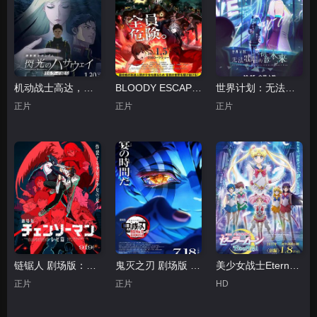
机动战士高达，闪光的哈萨维喀耳刻的魔女
BLOODY ESCAPE -地狱的逃生作战-
世界计划：无法歌唱的初音未来
正片
正片
正片
链锯人 剧场版：蕾塞篇
鬼灭之刃 剧场版 无限城篇第一章 猗窝座再来
美少女战士Eternal剧场版前篇
正片
正片
HD