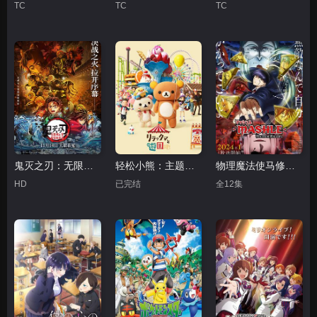
TC
TC
TC
鬼灭之刃：无限城篇第一章猗窝座再袭
轻松小熊：主题乐园大冒险
物理魔法使马修第二季
HD
已完结
全12集