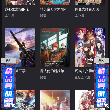
我心里危险的东西第二季
精灵宝可梦太阳&amp;月亮
偶像大师百万现场！
全13集
完结
全12集
关闭
关闭
石纪元第三季
魔法使的新娘第二季
现实主义勇者的王国再建记
完结
完结
更新至06集