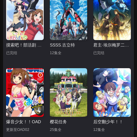
摸索吧！部活剧 再来一个
SSSS.古立特
君主·埃尔梅罗二世事件簿 魔眼收集列车 Grace note 特别篇
已完结
12集全
已完结
爆音少女！！OAD
樱花任务
后空翻少年！！
更新至OAD02
25集全
12集全