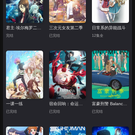
君主·埃尔梅罗二世事件簿 魔眼收集列车 Grace note
三次元女友第二季
日常系的异能战斗
完结
已完结
12集全
一课一练
宿命回响：命运节拍
富豪刑警 BalanceUNLIMITED
已完结
已完结
已完结