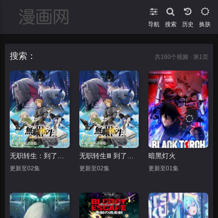
导航
搜索
换肤
搜索：
共
160
个视频 · 第1页
无职转生：到了异世界就拿出真本事 第三季
无职转生Ⅲ 到了异世界就拿出真本事
暗黑灯火
更新至02集
更新至02集
更新至01集