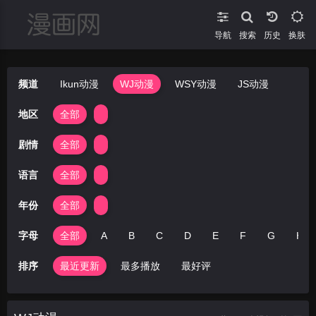
导航
搜索
换肤
频道
Ikun动漫
WJ动漫
WSY动漫
JS动漫
地区
全部
剧情
全部
语言
全部
年份
全部
字母
全部
A
B
C
D
E
F
G
H
排序
最近更新
最多播放
最好评