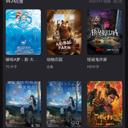
WJ动漫
共
6074
个视频 · 第1页
哆啦A梦：新·大雄的海底鬼岩城
动物庄园
怪诞鬼作家
TC中字
全集
HD中字