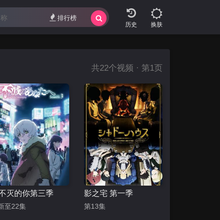
排行榜
换肤
共
22
个视频 · 第1页
不灭的你第三季
影之宅 第一季
新至22集
第13集