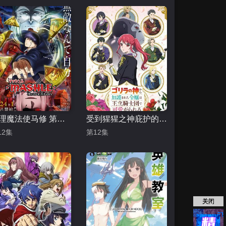
物理魔法使马修 第二季
受到猩猩之神庇护的大小姐在皇家骑士团受到宠爱
12集
第12集
关闭