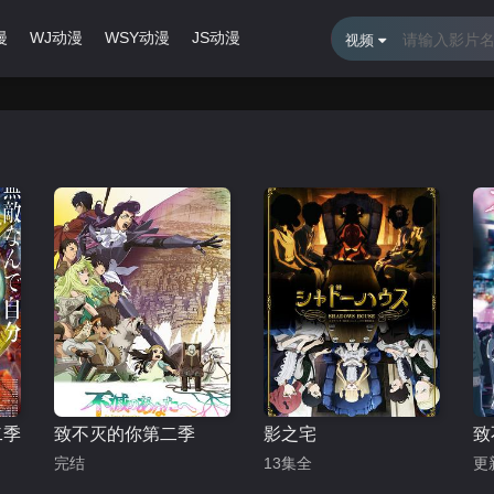
漫
WJ动漫
WSY动漫
JS动漫
最近更新
排行榜
视频
二季
致不灭的你第二季
影之宅
致
完结
13集全
更