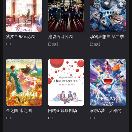
紫罗兰永恒花园回忆
池袋西口公园
动物狂想曲 第二季
HD
已完结
已完结
金之国 水之国
回转企鹅罐剧场版后篇我爱你
哆啦A梦：大雄的宇宙小战争2021
HD
HD
HD