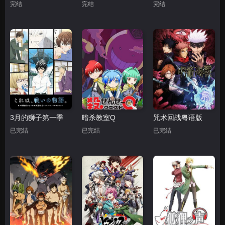
完结
完结
完结
3月的狮子第一季
暗杀教室Q
咒术回战粤语版
已完结
已完结
已完结