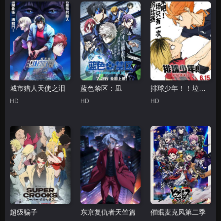
城市猎人天使之泪
蓝色禁区：凪
排球少年！！垃圾场决战
HD
HD
HD
超级骗子
东京复仇者天竺篇
催眠麦克风第二季