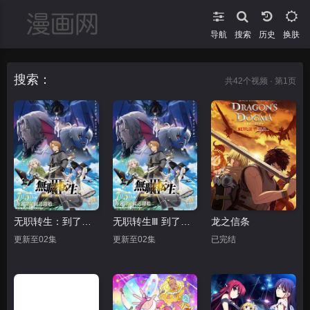
导航
搜索
换肤
搜索：
共
42
个视频 · 第1页
无职转生：到了异世界就拿出真本事 第三季
无职转生Ⅲ 到了异世界就拿出真本事
龙之信条
更新至02集
更新至02集
已完结