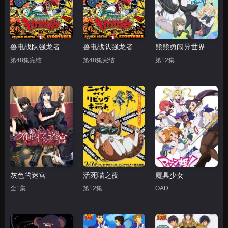
兽电战队强龙者 普通话
兽电战队强龙者
熊熊勇闯异世界 第二季
第48集完结
第48集完结
第12集
灰色的迷宫
活死喵之夜
魔具少女
全1集
第12集
OAD