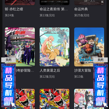
斩·赤红之瞳
命运之夜前传 第一季
命运外典
第24集
第13集完结
第25集完结
关闭
关闭
JOJO的奇妙冒险 不灭钻石
人类衰退之后
沙漠大冒险
第39集
第12集完结
第13集