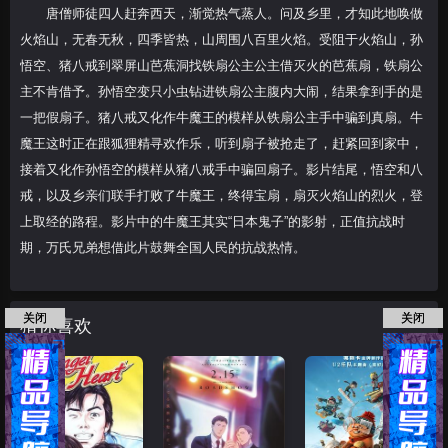
唐僧师徒四人赶奔西天，渐觉热气蒸人。问及乡里，才知此地唤做
火焰山，无春无秋，四季皆热，山周围八百里火焰。受阻于火焰山，孙
悟空、猪八戒到翠屏山芭蕉洞找铁扇公主公主借灭火的芭蕉扇，铁扇公
主不肯借予。孙悟空变只小虫钻进铁扇公主腹内大闹，结果拿到手的是
一把假扇子。猪八戒又化作牛魔王的模样从铁扇公主手中骗到真扇。牛
魔王这时正在跟狐狸精寻欢作乐，听到扇子被抢走了，赶紧回到家中，
接着又化作孙悟空的模样从猪八戒手中骗回扇子。影片结尾，悟空和八
戒，以及乡亲们联手打败了牛魔王，终得宝扇，扇灭火焰山的烈火，登
上取经的路程。影片中的牛魔王其实“日本鬼子”的影射，正值抗战时
期，万氏兄弟想借此片鼓舞全国人民的抗战热情。
关闭
关闭
猜你喜欢