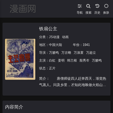
导航
搜索
换肤
铁扇公主
分类：
JS动漫
动画
地区：
中国大陆
年份：
1941
导演：
万籁鸣
万古蟾
万涤寰
万超尘
主演：
白虹
姜明
韩兰根
殷秀岑
万籁鸣
状态：正片
简介： 唐僧师徒四人赶奔西天，渐觉热
气蒸人。问及乡里，才知此地唤做火焰山，
无春无秋，四季皆热，山周围八百里火焰。
受阻于火焰山，孙悟空、猪八戒到翠屏山芭
蕉洞找铁扇公主公主借灭火的芭蕉扇，铁扇
内容简介
公主不肯借予。孙