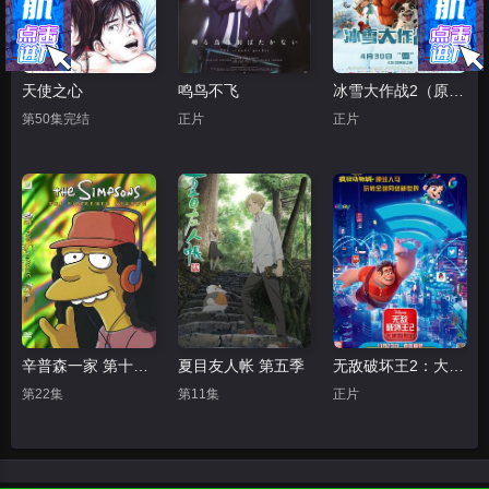
天使之心
鸣鸟不飞
冰雪大作战2（原声版）
第50集完结
正片
正片
辛普森一家 第十五季
夏目友人帐 第五季
无敌破坏王2：大闹互联网
第22集
第11集
正片