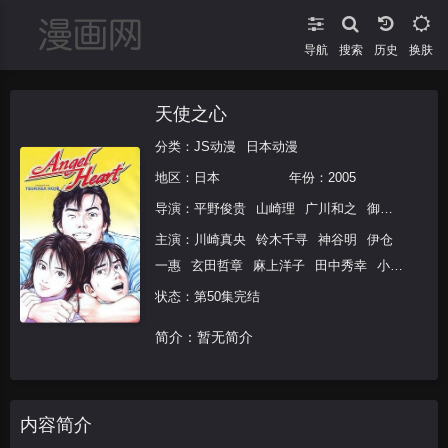
导航
搜索
换肤
天使之心
分类：
JS动漫
日本动漫
地区：
日本
年份：
2005
导演：
平野俊贵
山崎理
广川和之
御厨恭辅
山
主演：
川崎真央
铃木千寻
神谷明
伊仓
一惠
玄田哲章
麻上洋子
田中秀幸
小山
茉美
矢田耕司
有本钦隆
绪方惠美
岛田
状态：第50集完结
敏
龙田直树
千叶进步
金田朋子
日比爱
简介：暂无简介
子
野岛裕史
野岛健儿
内容简介