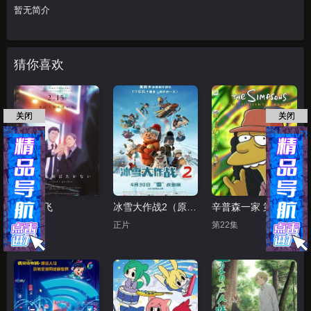
暂无简介
猜你喜欢
关闭
关闭
鸣鸟不飞
冰雪大作战2（原声版）
辛普森一家 第十五季
正片
正片
第22集