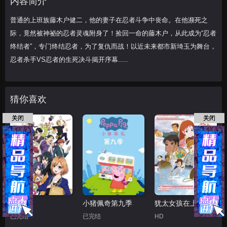
内容简介
舞台，忍者杀手VS
普通的上班族藤木户健二，他的妻子在忍者斗争中丧命。在他濒死之
际，竟然被神祕的忍者灵魂附身了！捡回一命的藤木户，从此成为“忍者
终结者”，专门终结忍者，为了复仇而战！以近未来都市新埼玉为舞台，
忍者杀手VS忍者的生死决斗揭开序幕.....
猜你喜欢
关闭
关闭
白箱
小猪佩奇第九季
犹太女孩在上海
已完结
已完结
HD