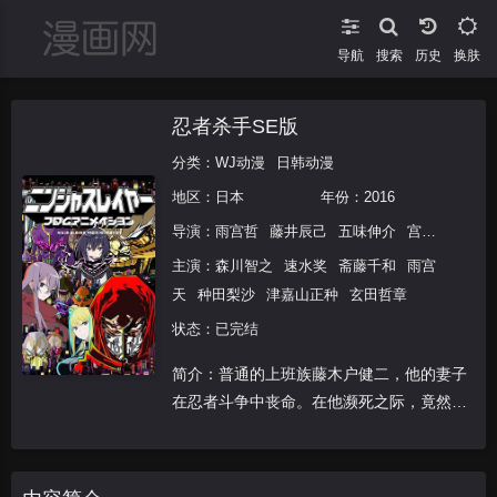
导航
搜索
换肤
忍者杀手SE版
分类：
WJ动漫
日韩动漫
地区：
日本
年份：
2016
导演：
雨宫哲
藤井辰己
五味伸介
宫岛善博
主演：
森川智之
速水奖
斋藤千和
雨宫
天
种田梨沙
津嘉山正种
玄田哲章
状态：已完结
简介：普通的上班族藤木户健二，他的妻子
在忍者斗争中丧命。在他濒死之际，竟然被
神祕的忍者灵魂附身了！捡回一命的藤木
户，从此成为“忍者终结者”，专门终结忍
者，为了复仇而战！以近未来都市新埼玉为