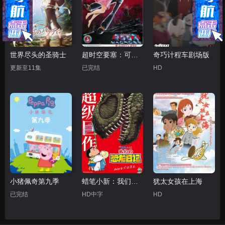
世界尽头的圣骑士
超时空要塞：可曾记得爱
奇巧计程车剧场版
更新至11集
已完结
HD
小猪佩奇第九季
蜡笔小新：我们的恐龙日记
犹太女孩在上海
已完结
HD中字
HD