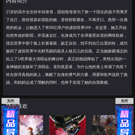
内容简介
始自然奔放的
17岁的高中女生铃年幼丧母，因怨恨母亲为了救一个陌生的孩子而离开
了自己，曾经很喜欢唱歌的她，变得郁郁寡欢，不再开口。然而一次偶
然的机会，让她进入了有50亿用户的虚拟世界U中，在这里，她又开始
自然奔放的歌唱，并迅速走红，化身成为了全球最受欢迎的网络歌姬，
现实世界中那个脸上长着雀斑，缺乏自信，找不到自己位置的铃，成功
躲到了虚拟世界中光鲜亮丽的面具人格贝儿的后面。正当她踌躇满志的
站上了U世界最大演唱会的舞台时，真正的挑战降临了，突然出现的一
条神秘的龙破坏了演唱会。龙到底是谁，为什么他的身上布满了伤痕？
铃在探寻真相的路上，唤醒了自身的勇气和力量，用爱和歌声战胜了挑
战，和妈妈达成了理解的同时，也终于实现了她的自我救赎。
关闭
关闭
猜你喜欢