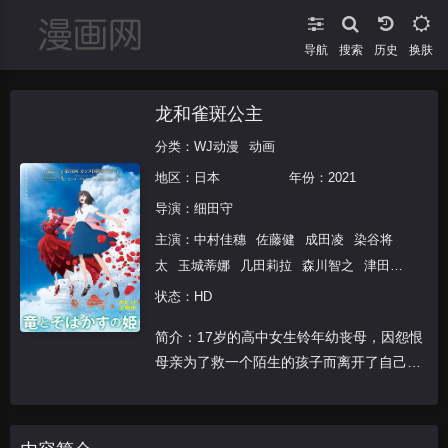
导航
搜索
换肤
龙和雀斑公主
分类：
WJ动漫
动画
地区：
日本
年份：
2021
导演：
细田守
主演：
中村佳穗
佐藤健
成田凌
染谷将
太
玉城蒂娜
几田莉拉
森川智之
津田健
次郎
小山茉美
宫野真守
森山良子
役所
状态：HD
广司
简介：17岁的高中女生铃年幼丧母，因怨恨
母亲为了救一个陌生的孩子而离开了自己，
曾经很喜欢唱歌的她，变得郁郁寡欢，不再
开口。然而一次偶然的机会，让她进入了有
50亿用户的虚拟世界U中，在这里，她又开