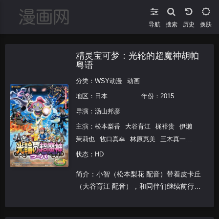
导航
搜索
换肤
精灵宝可梦：光轮的超魔神胡帕
粤语
分类：
WSY动漫
动画
地区：
日本
年份：
2015
导演：
汤山邦彦
主演：
松本梨香
大谷育江
梶裕贵
伊濑
茉莉也
牧口真幸
林原惠美
三木真一郎
犬山犬子
佐藤惠
生天目仁美
下屋则
状态：HD
子
赤崎千夏
古岛清孝
钉宫理惠
森川智
简介：小智（松本梨花 配音）带着皮卡丘
之
竹内顺子
佐仓绫音
佐藤健辅
石冢运
（大谷育江 配音），和同伴们继续前行在
升
藤原龙也
山寺宏一
中川翔子
篠原信
冒险的旅途之中。路上，一行人遇见了带着
一
神奇宝贝胡巴（钉宫理惠 配音）的少女麦