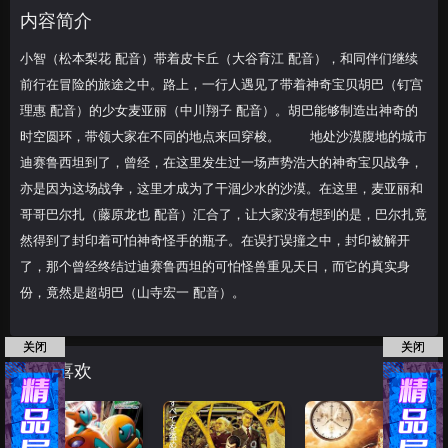
亚丽（中川翔子 配音）。胡巴能够制造出
内容简介
神奇的时空圆环，
小智（松本梨花 配音）带着皮卡丘（大谷育江 配音），和同伴们继续
前行在冒险的旅途之中。路上，一行人遇见了带着神奇宝贝胡巴（钉宫
理惠 配音）的少女麦亚丽（中川翔子 配音）。胡巴能够制造出神奇的
时空圆环，带领大家在不同的地点来回穿梭。 地处沙漠腹地的城市
迪赛鲁西坦到了，曾经，在这里发生过一场声势浩大的神奇宝贝战争，
亦是因为这场战争，这里才成为了干涸少水的沙漠。在这里，麦亚丽和
哥哥巴尔扎（藤原龙也 配音）汇合了，让大家没有想到的是，巴尔扎竟
然得到了封印着可怕神奇怪手的瓶子。在误打误撞之中，封印被解开
了，那个曾经终结过迪赛鲁西坦的可怕怪兽重见天日，而它的真实身
份，竟然是超胡巴（山寺宏一 配音）。
关闭
关闭
猜你喜欢