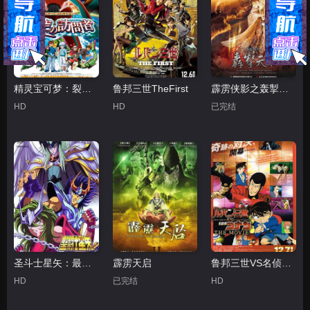
精灵宝可梦：裂空的访问者代欧奇希斯国语
鲁邦三世TheFirst
霹雳侠影之轰掣天下
HD
HD
已完结
圣斗士星矢：最终圣战的战士们
霹雳天启
鲁邦三世VS名侦探柯南 剧场版粤语
HD
已完结
HD