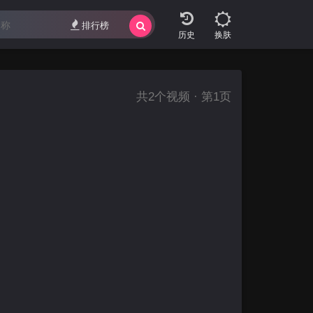
排行榜
换肤
共
2
个视频 · 第1页