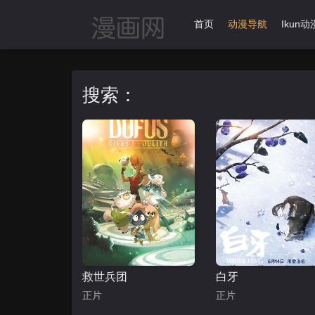
首页
动漫导航
Ikun动
搜索：
救世兵团
白牙
正片
正片