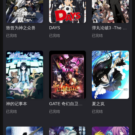
致曾为神之众兽
DAYS
弹丸论破3 -The End of 希望之峰学园- 绝望篇
已完结
已完结
已完结
神的记事本
GATE 奇幻自卫队 炎龙篇
夏之岚
已完结
已完结
已完结