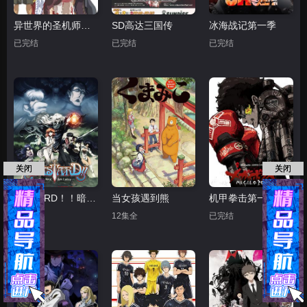
异世界的圣机师物语
SD高达三国传
冰海战记第一季
已完结
已完结
已完结
关闭
关闭
BASTARD！！暗黑破坏神
当女孩遇到熊
机甲拳击第一季
全集
12集全
已完结