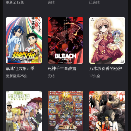
更新至12集
完结
已完结
飙速宅男第五季
死神千年血战篇
乃木坂春香的秘密
更新至第25集
完结
12集全