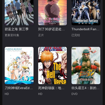
碧蓝之海 第三季
到了30岁还是处男，似乎会变成魔法师 特别编集版
Thunderbolt Fantasy 东离剑游纪
更新至01集
正片
已完结
刀剑神域ExtraEdition
死神剧场版：地狱篇
街头霸王4：新的羁绊
HD
HD
DVD