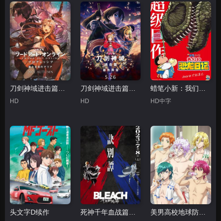
刀剑神域进击篇：无星之夜
刀剑神域进击篇：暮色黄昏
蜡笔小新：我们的恐龙日记
HD
HD
HD中字
头文字D续作
死神千年血战篇第二季
美男高校地球防卫部HAPPY KISS!