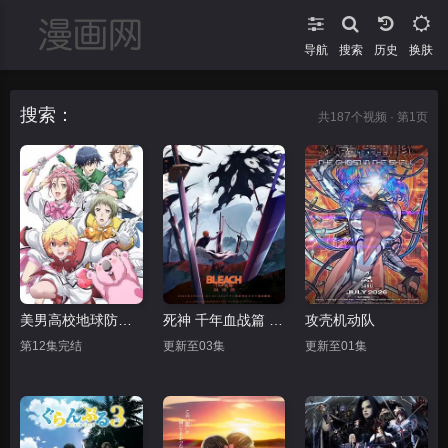
导航
搜索
换肤
搜索：
共
187
个视频 · 第1页
美男高校地球防卫部LOVE
死神 千年血战篇 -祸进谭
攻壳机动队
第12集完结
更新至03集
更新至01集