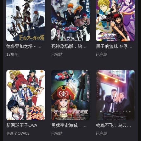
德鲁亚加之塔～乌鲁克之盾～
死神剧场版：钻石星尘的反叛 另一个冰轮丸
黑子的篮球 冬季杯总集篇 ～泪水的前方～
12集全
已完结
已完结
新网球王子OVA
勇猛宇宙海贼：亚空间之深渊
鸣鸟不飞：乌云密布
更新至OVA03
已完结
已完结