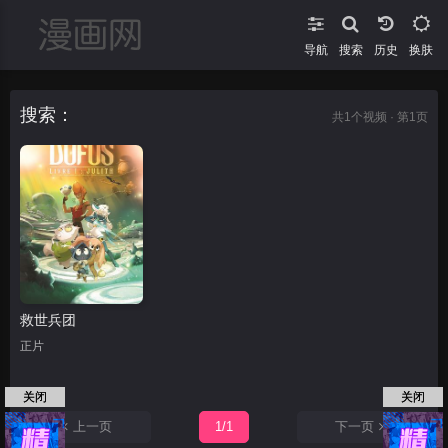
导航
搜索
换肤
搜索：
共
1
个视频 · 第1页
救世兵团
正片
关闭
关闭
上一页
1/1
下一页