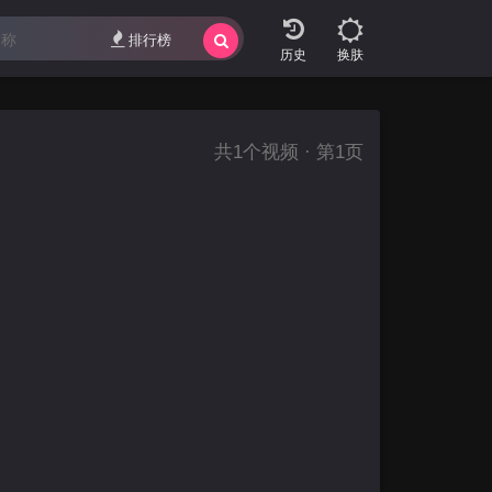
排行榜
换肤
共
1
个视频 · 第1页