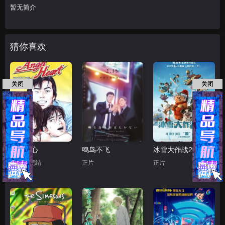
暂无简介
猜你喜欢
关闭
关闭
天使之心
鸣鸟不飞
冰雪大作战2（原声版）
第50集完结
正片
正片