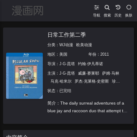
导航
搜索
换肤
日常工作第二季
分类：
WJ动漫
欧美动漫
地区：
美国
年份：
2011
导演：
J·G·昆塔
约翰·伊凡蒂诺
主演：
J·G·昆塔
威廉·赛莱耶
萨姆·马林
马克·哈米尔
罗杰·克莱格·史密斯
珍妮·
哈达德·汤普金斯
明蒂·刘易斯
状态：已完结
简介：The daily surreal adventures of a
blue jay and raccoon duo that attempt to
deal with their mundane j