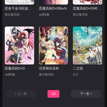
恶食千金与狂血公爵
恶魔高校D×DBorN
恶魔高校D×DHERO
第12集完结
sp第6集
第12集完结
恶魔高校D×D
厄里斯的圣杯
二之国
sp第6集
第12集完结
正片
上一页
1/2
下一页