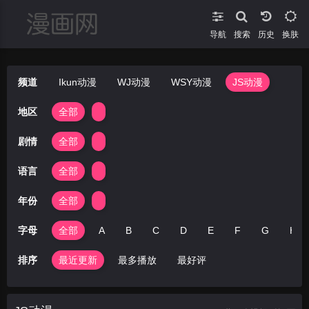
导航
搜索
换肤
频道
Ikun动漫
WJ动漫
WSY动漫
JS动漫
地区
全部
剧情
全部
语言
全部
年份
全部
字母
全部
A
B
C
D
E
F
G
H
排序
最近更新
最多播放
最好评