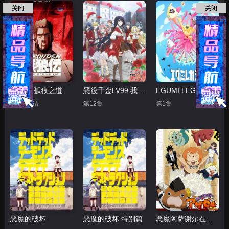
关闭
关闭
饿狼传 孤狼之道
恶役千金LV99 我是隐藏BOSS但不是魔王
EGUMI LEGACY
第8集完结
第12集
第1集
恶魔的破坏
恶魔的破坏 特别篇
恶魔阿萨谢尔在召唤你 第一季