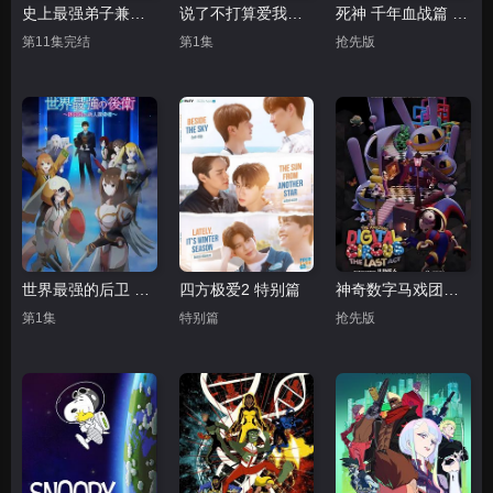
史上最强弟子兼一 暗之袭击
说了不打算爱我的公爵继承人 不知为何对我宠爱有加
死神 千年血战篇 祸进谭
第11集完结
第1集
抢先版
世界最强的后卫 ～迷宫国的新人探索者
四方极爱2 特别篇
神奇数字马戏团：谢幕演出
第1集
特别篇
抢先版