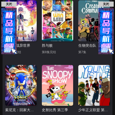
关闭
关闭
少女大战异世界
胜与败
生物突击队
第13集完结
第8集完结
第7集
索尼克：回家大冒险
史努比秀 第三季
少年正义联盟 第一季