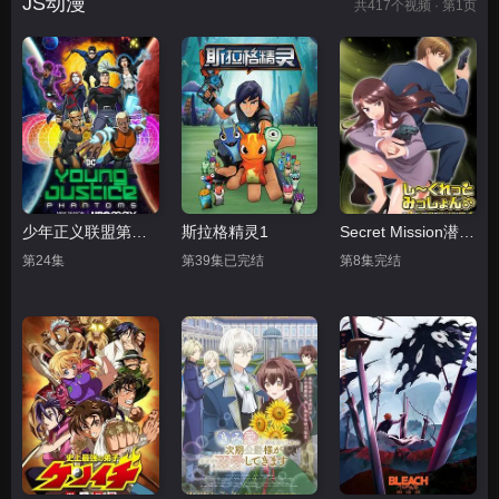
JS动漫
共
417
个视频 · 第1页
少年正义联盟第四季
斯拉格精灵1
Secret Mission潜入捜査官绝对不会输
第24集
第39集已完结
第8集完结