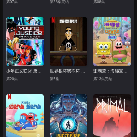
第07集
第38集完结
第08集
少年正义联盟 第二季
世界很坏我不坏 第一季
珊瑚营：海绵宝宝那些年第一季
第20集
第6集
第13集完结