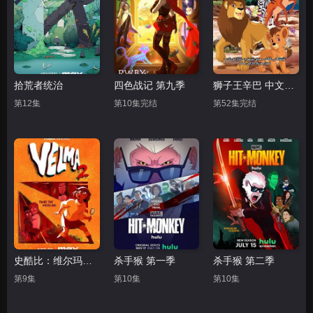
拾荒者统治
四色战记 第九季
狮子王辛巴 中文配音
第12集
第10集完结
第52集完结
史酷比：维尔玛的大冒险 第二季
杀手猴 第一季
杀手猴 第二季
第9集
第10集
第10集