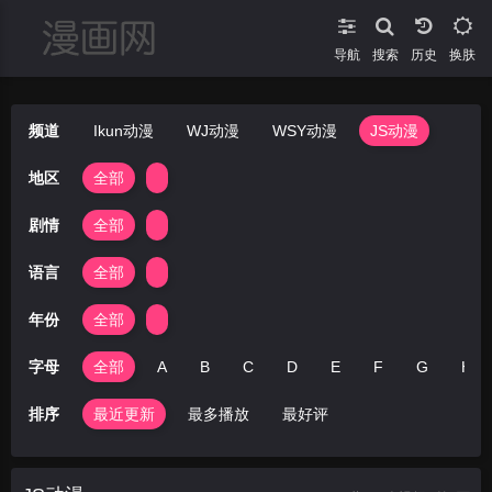
导航
搜索
换肤
频道
Ikun动漫
WJ动漫
WSY动漫
JS动漫
地区
全部
剧情
全部
语言
全部
年份
全部
字母
全部
A
B
C
D
E
F
G
H
排序
最近更新
最多播放
最好评